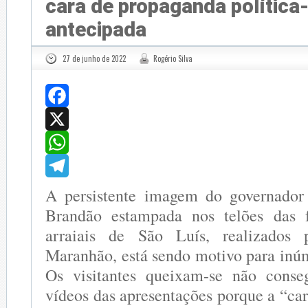
cara de propaganda política-
antecipada
27 de junho de 2022
Rogério Silva
Facebook
X
WhatsApp
Telegram
A persistente imagem do governador 
Brandão estampada nos telões das f
arraiais de São Luís, realizados
Maranhão, está sendo motivo para inú
Os visitantes queixam-se não conseg
vídeos das apresentações porque a “ca