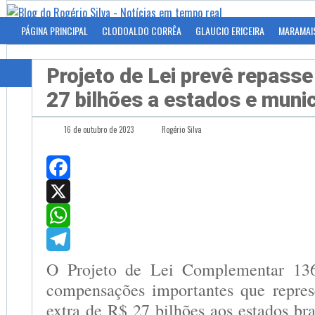
PÁGINA PRINCIPAL
CLODOALDO CORRÊA
GLAUCIO ERICEIRA
MARAMAI
Projeto de Lei prevê repasse
27 bilhões a estados e muni
16 de outubro de 2023
Rogério Silva
Facebook
X
WhatsApp
Telegram
O Projeto de Lei Complementar 136
compensações importantes que repre
extra de R$ 27 bilhões aos estados bra