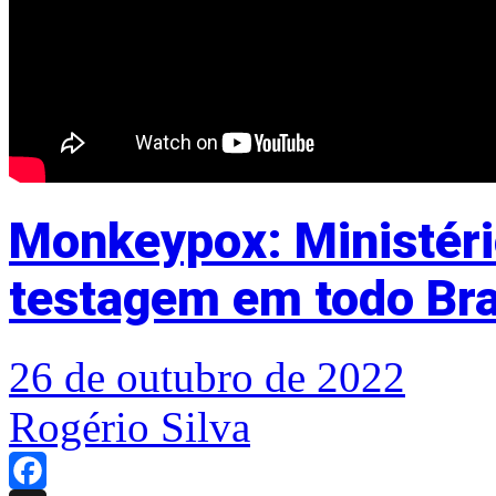
Monkeypox: Ministéri
testagem em todo Bra
26 de outubro de 2022
Rogério Silva