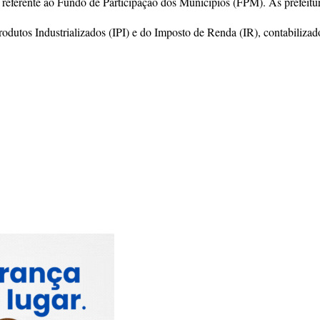
referente ao Fundo de Participação dos Municípios (FPM). As prefeitura
rodutos Industrializados (IPI) e do Imposto de Renda (IR), contabiliza