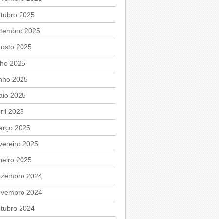
utubro 2025
etembro 2025
gosto 2025
lho 2025
unho 2025
aio 2025
ril 2025
arço 2025
vereiro 2025
neiro 2025
ezembro 2024
ovembro 2024
utubro 2024