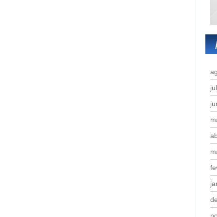
a
ju
j
m
ab
m
fe
ja
d
n