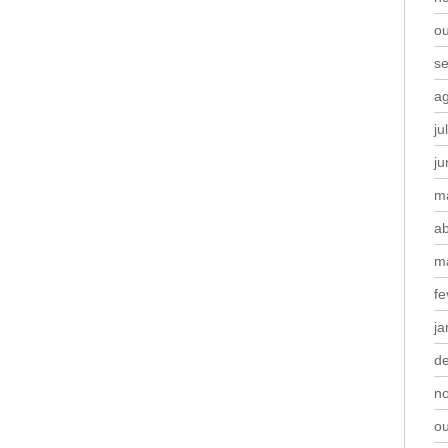
o
s
a
ju
j
m
ab
m
fe
ja
d
n
o