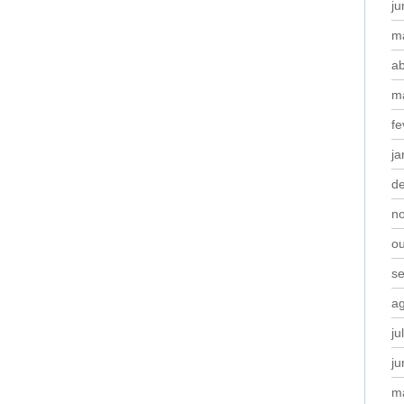
j
m
ab
m
fe
ja
d
n
o
s
a
ju
j
m