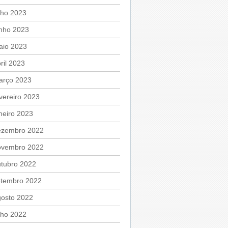
lho 2023
unho 2023
aio 2023
ril 2023
arço 2023
vereiro 2023
neiro 2023
ezembro 2022
ovembro 2022
utubro 2022
etembro 2022
gosto 2022
lho 2022