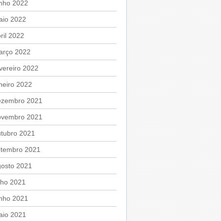
unho 2022
aio 2022
ril 2022
arço 2022
vereiro 2022
neiro 2022
ezembro 2021
ovembro 2021
utubro 2021
etembro 2021
gosto 2021
lho 2021
unho 2021
aio 2021