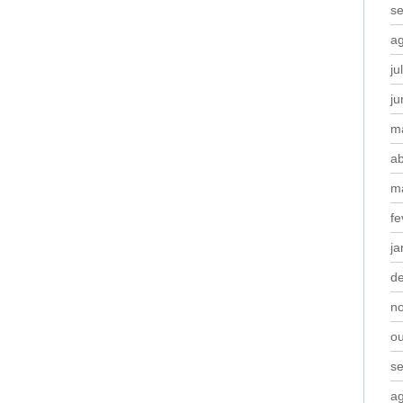
s
a
ju
j
m
ab
m
fe
ja
d
n
o
s
a