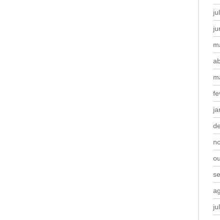
ju
j
m
ab
m
fe
ja
d
n
o
s
a
ju