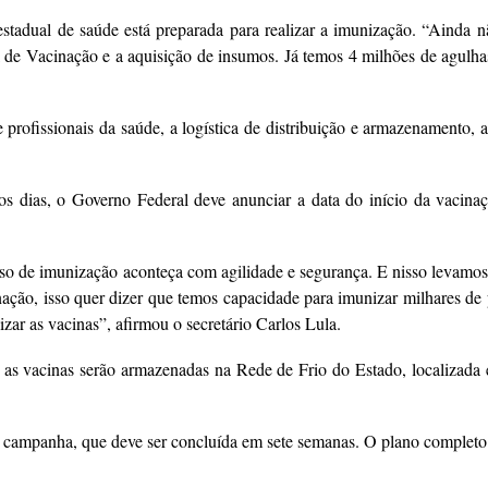
tadual de saúde está preparada para realizar a imunização. “Ainda nã
e Vacinação e a aquisição de insumos. Já temos 4 milhões de agulhas 
rofissionais da saúde, a logística de distribuição e armazenamento, as 
s dias, o Governo Federal deve anunciar a data do início da vacina
cesso de imunização aconteça com agilidade e segurança. E nisso leva
ação, isso quer dizer que temos capacidade para imunizar milhares de 
zar as vacinas”, afirmou o secretário Carlos Lula.
as vacinas serão armazenadas na Rede de Frio do Estado, localizada e
a campanha, que deve ser concluída em sete semanas. O plano complet