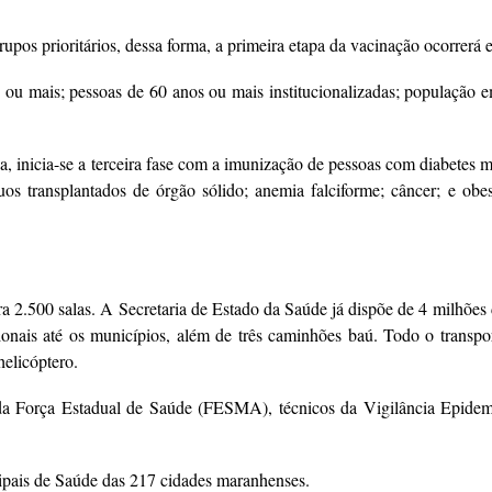
pos prioritários, dessa forma, a primeira etapa da vacinação ocorrerá e
s ou mais; pessoas de 60 anos ou mais institucionalizadas; população 
, inicia-se a terceira fase com a imunização de pessoas com diabetes mel
íduos transplantados de órgão sólido; anemia falciforme; câncer; e o
a 2.500 salas. A Secretaria de Estado da Saúde já dispõe de 4 milhões 
onais até os municípios, além de três caminhões baú. Todo o transporte
helicóptero.
 da Força Estadual de Saúde (FESMA), técnicos da Vigilância Epidemi
cipais de Saúde das 217 cidades maranhenses.