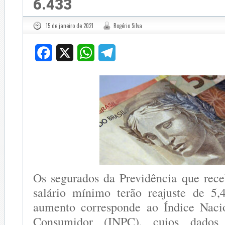
6.433
15 de janeiro de 2021
Rogério Silva
Facebook
X
WhatsApp
Telegram
Os segurados da Previdência que re
salário mínimo terão reajuste de 5
aumento corresponde ao Índice Naci
Consumidor (INPC), cujos dado