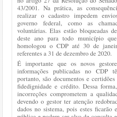
no artigo 27 da Resolução do Senado
43/2001. Na prática, as consequênc
realizar o cadastro impedem envio
governo federal, como as chamada
voluntárias. Elas estão bloqueadas d
deste ano para todo município que
homologou o CDP até 30 de janei
referentes a 31 de dezembro de 2020.
É importante que os novos gestor
informações publicadas no CDP t
portanto, são documentos e certidõe
fidedignidade e crédito. Dessa forma,
incorreções comprometem a qualida
devendo o gestor ter atenção redobra
dados no sistema, pois estes ficarão 
pública e podem ser alvo de consulta e