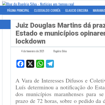
PÁGINA PRINCIPAL
CLODOALDO CORRÊA
GLAUCIO ERICEIRA
MARAMAI
Juiz Douglas Martins dá pra
Estado e municípios opinar
lockdown
4 de fevereiro de 2021
Rogério Silva
Facebook
X
WhatsApp
Telegram
A Vara de Interesses Difusos e Coleti
Luís determinou a notificação do Es
dos municípios maranhenses para se
prazo de 72 horas, sobre o pedido da d