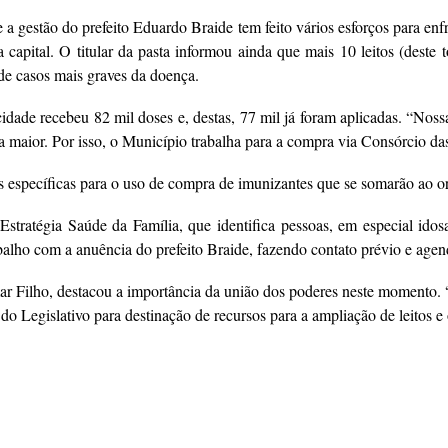
e a gestão do prefeito Eduardo Braide tem feito vários esforços para en
 capital. O titular da pasta informou ainda que mais 10 leitos (deste t
 de casos mais graves da doença.
cidade recebeu 82 mil doses e, destas, 77 mil já foram aplicadas. “Nos
ja maior. Por isso, o Município trabalha para a compra via Consórcio das 
específicas para o uso de compra de imunizantes que se somarão ao orç
stratégia Saúde da Família, que identifica pessoas, em especial idosa
balho com a anuência do prefeito Braide, fazendo contato prévio e age
 Filho, destacou a importância da união dos poderes neste momento. “T
do Legislativo para destinação de recursos para a ampliação de leitos e 