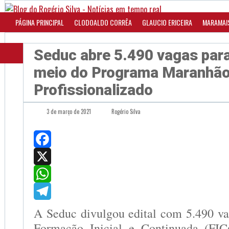
PÁGINA PRINCIPAL
CLODOALDO CORRÊA
GLAUCIO ERICEIRA
MARAMAI
Seduc abre 5.490 vagas para
meio do Programa Maranhã
Profissionalizado
3 de março de 2021
Rogério Silva
Facebook
X
WhatsApp
Telegram
A Seduc divulgou edital com 5.490 va
Formação Inicial e Continuada (FICs