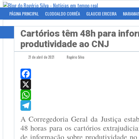
PÁGINA PRINCIPAL
CLODOALDO CORRÊA
GLAUCIO ERICEIRA
MARAMAI
Cartórios têm 48h para info
produtividade ao CNJ
21 de abril de 2021
Rogério Silva
Facebook
X
WhatsApp
Telegram
A Corregedoria Geral da Justiça esta
48 horas para os cartórios extrajudic
de informação sobre produtividade no