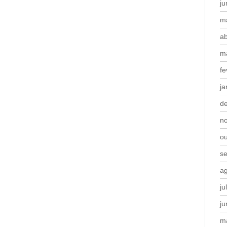
j
m
ab
m
fe
ja
d
n
o
s
a
ju
j
m