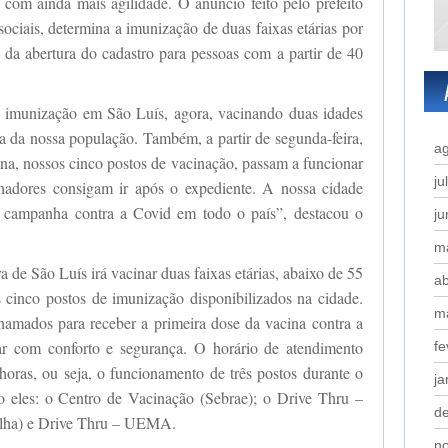
com ainda mais agilidade. O anúncio feito pelo prefeito
ociais, determina a imunização de duas faixas etárias por
 da abertura do cadastro para pessoas com a partir de 40
 imunização em São Luís, agora, vacinando duas idades
ia da nossa população. Também, a partir de segunda-feira,
a
ina, nossos cinco postos de vacinação, passam a funcionar
ju
lhadores consigam ir após o expediente. A nossa cidade
a campanha contra a Covid em todo o país”, destacou o
j
m
ra de São Luís irá vacinar duas faixas etárias, abaixo de 55
ab
 cinco postos de imunização disponibilizados na cidade.
m
hamados para receber a primeira dose da vacina contra a
r com conforto e segurança. O horário de atendimento
fe
oras, ou seja, o funcionamento de três postos durante o
ja
o eles: o Centro de Vacinação (Sebrae); o Drive Thru –
d
Ilha) e Drive Thru – UEMA.
n