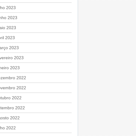
lho 2023
unho 2023
aio 2023
ril 2023
arço 2023
vereiro 2023
neiro 2023
ezembro 2022
ovembro 2022
utubro 2022
etembro 2022
gosto 2022
lho 2022