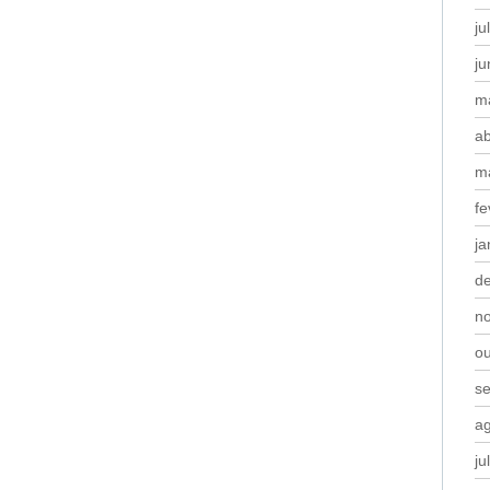
ju
j
m
ab
m
fe
ja
d
n
o
s
a
ju