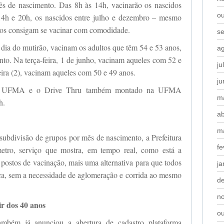
s de nascimento. Das 8h às 14h, vacinarão os nascidos
o
e 14h e 20h, os nascidos entre julho e dezembro – mesmo
dos consigam se vacinar com comodidade.
s
o dia do mutirão, vacinam os adultos que têm 54 e 53 anos,
a
o. Na terça-feira, 1 de junho, vacinam aqueles com 52 e
ju
eira (2), vacinam aqueles com 50 e 49 anos.
j
a UFMA e o Drive Thru também montado na UFMA
m
h.
ab
m
 subdivisão de grupos por mês de nascimento, a Prefeitura
fe
etro, serviço que mostra, em tempo real, como está a
ostos de vacinação, mais uma alternativa para que todos
ja
a, sem a necessidade de aglomeração e corrida ao mesmo
d
n
ir dos 40 anos
o
ambém já anunciou a abertura de cadastro plataforma