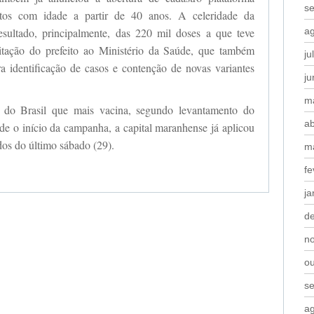
s
tos com idade a partir de 40 anos. A celeridade da
resultado, principalmente, das 220 mil doses a que teve
a
citação do prefeito ao Ministério da Saúde, que também
ju
ra identificação de casos e contenção de novas variantes
j
m
 do Brasil que mais vacina, segundo levantamento do
ab
e o início da campanha, a capital maranhense já aplicou
os do último sábado (29).
m
fe
ja
d
n
o
s
a