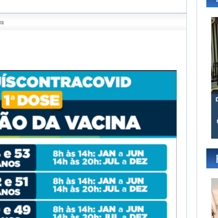
va
gram