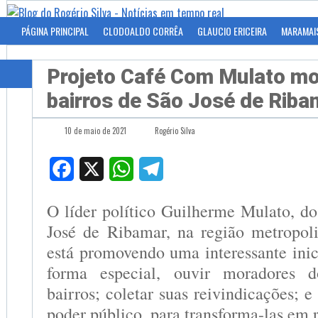
PÁGINA PRINCIPAL
CLODOALDO CORRÊA
GLAUCIO ERICEIRA
MARAMAI
Projeto Café Com Mulato m
bairros de São José de Riba
10 de maio de 2021
Rogério Silva
Facebook
X
WhatsApp
Telegram
O líder político Guilherme Mulato, d
José de Ribamar, na região metropol
está promovendo uma interessante inic
forma especial, ouvir moradores d
bairros; coletar suas reivindicações; e 
poder público, para transforma-las em 