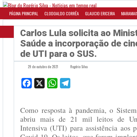
PÁGINA PRINCIPAL
CLODOALDO CORRÊA
GLAUCIO ERICEIRA
MARAMAI
Carlos Lula solicita ao Minis
Saúde a incorporação de cinc
de UTI para o SUS.
29 de outubro de 2021
Rogério Silva
Facebook
X
WhatsApp
Telegram
Como resposta à pandemia, o Siste
abriu mais de 21 mil leitos de Un
Intensiva (UTI) para assistência aos 
Covid-19. Os leitos, que foram implan