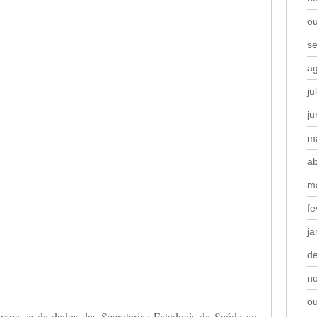
o
s
a
ju
j
m
ab
m
fe
ja
d
n
o
epasse de dados das Secretarias Estaduais de Saúde ao