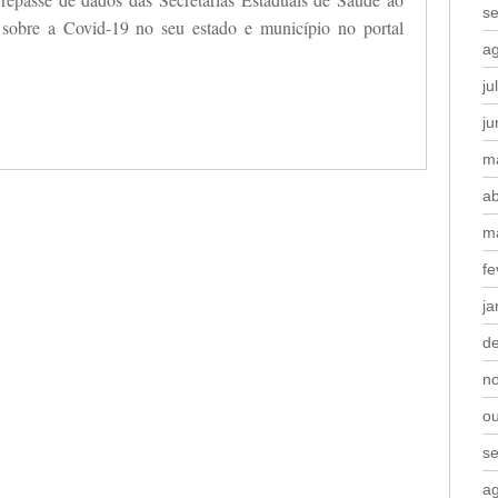
s
 sobre a Covid-19 no seu estado e município no portal
a
ju
j
m
ab
m
fe
ja
d
n
o
s
a