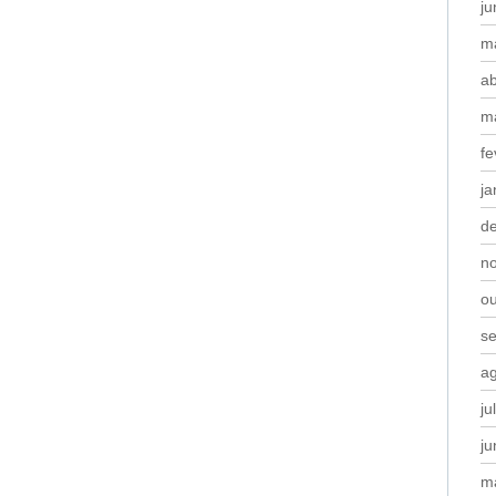
j
m
ab
m
fe
ja
d
n
o
s
a
ju
j
m