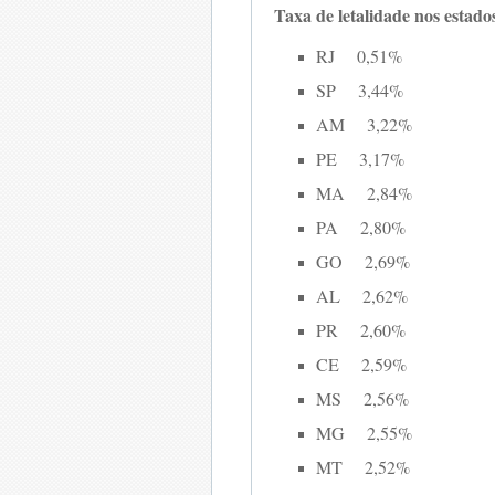
Taxa de letalidade nos estado
RJ 0,51%
SP 3,44%
AM 3,22%
PE 3,17%
MA 2,84%
PA 2,80%
GO 2,69%
AL 2,62%
PR 2,60%
CE 2,59%
MS 2,56%
MG 2,55%
MT 2,52%