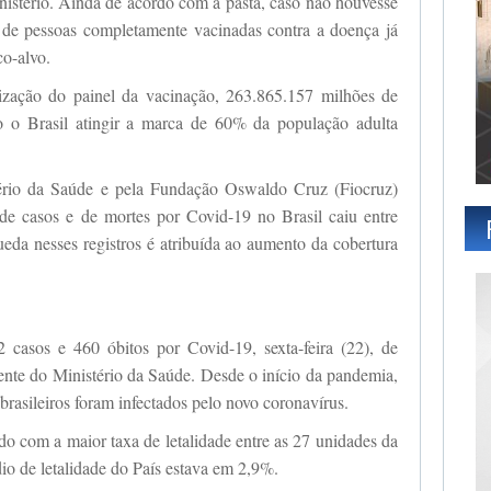
istério. Ainda de acordo com a pasta, caso não houvesse
e de pessoas completamente vacinadas contra a doença já
co-alvo.
ização do painel da vacinação, 263.865.157 milhões de
o o Brasil atingir a marca de 60% da população adulta
ério da Saúde e pela Fundação Oswaldo Cruz (Fiocruz)
e casos e de mortes por Covid-19 no Brasil caiu entre
ueda nesses registros é atribuída ao aumento da cobertura
2 casos e 460 óbitos por Covid-19, sexta-feira (22), de
nte do Ministério da Saúde. Desde o início da pandemia,
rasileiros foram infectados pelo novo coronavírus.
do com a maior taxa de letalidade entre as 27 unidades da
io de letalidade do País estava em 2,9%.