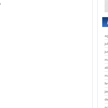
s
a
ju
j
m
ab
m
fe
ja
d
n