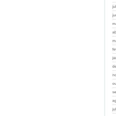
ju
j
m
ab
m
fe
ja
d
n
o
s
a
ju