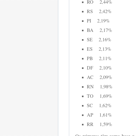
RO 2,44%
RS 2,42%
PI 2,19%
BA 2,17%
SE 2,16%
ES 2,13%
PB 2,11%
DF 2,10%
AC 2,09%
RN 1,98%
TO 1,69%
SC 1,62%
AP 1,61%
RR 1,59%
Os números têm como base o r