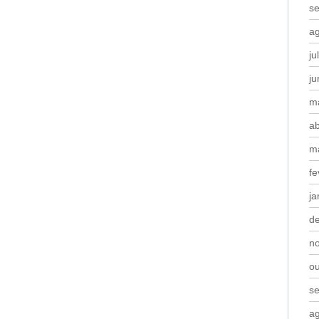
s
a
ju
j
m
ab
m
fe
ja
d
n
o
s
a