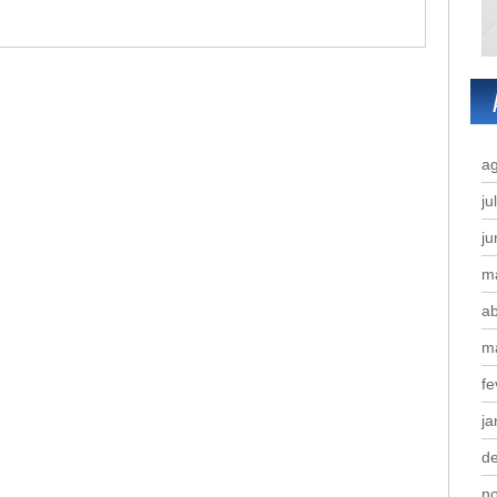
a
ju
j
m
ab
m
fe
ja
d
n