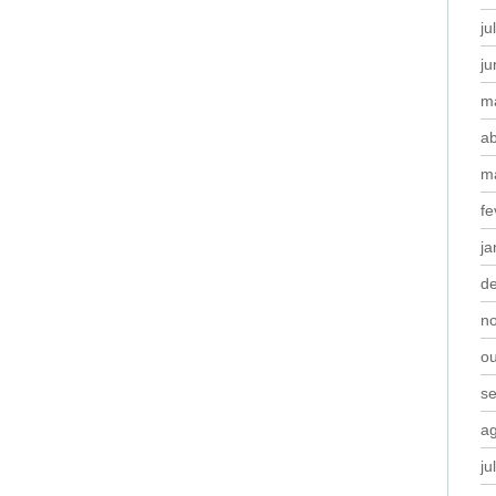
ju
j
m
ab
m
fe
ja
d
n
o
s
a
ju