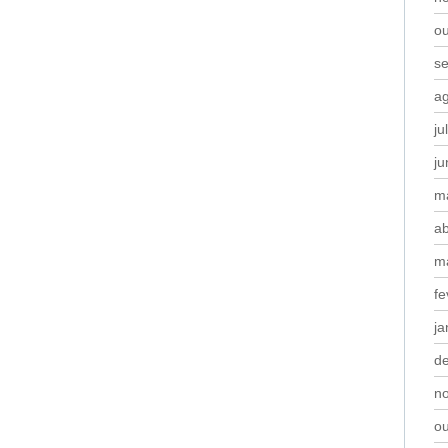
o
s
a
ju
j
m
ab
m
fe
ja
d
n
o