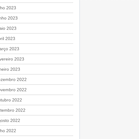
lho 2023
unho 2023
aio 2023
ril 2023
arço 2023
vereiro 2023
neiro 2023
ezembro 2022
ovembro 2022
utubro 2022
etembro 2022
gosto 2022
lho 2022