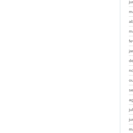
j
m
ab
m
fe
ja
d
n
o
s
a
ju
j
m