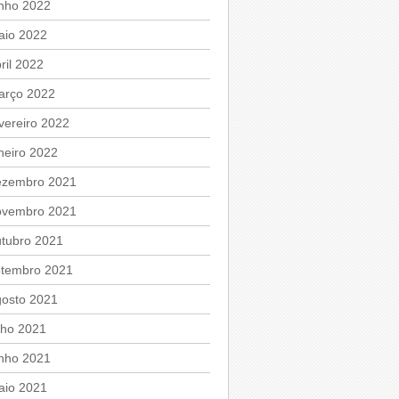
unho 2022
aio 2022
ril 2022
arço 2022
vereiro 2022
neiro 2022
ezembro 2021
ovembro 2021
utubro 2021
etembro 2021
gosto 2021
lho 2021
unho 2021
aio 2021