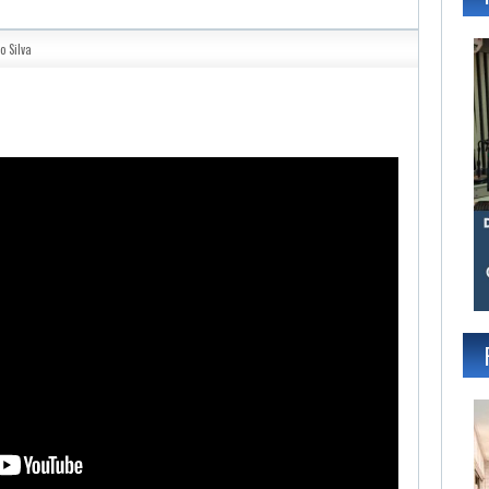
o Silva
gram