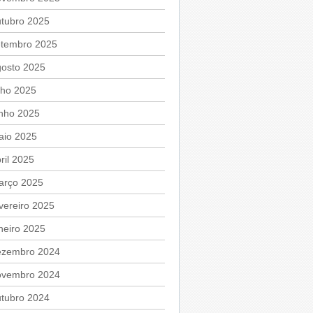
utubro 2025
etembro 2025
gosto 2025
lho 2025
unho 2025
aio 2025
ril 2025
arço 2025
vereiro 2025
neiro 2025
ezembro 2024
ovembro 2024
utubro 2024