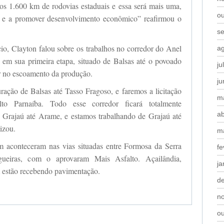
os 1.600 km de rodovias estaduais e essa será mais uma,
o
do e a promover desenvolvimento econômico” reafirmou o
s
o, Clayton falou sobre os trabalhos no corredor do Anel
a
 em sua primeira etapa, situado de Balsas até o povoado
ju
ar no escoamento da produção.
j
ração de Balsas até Tasso Fragoso, e faremos a licitação
m
to Parnaíba. Todo esse corredor ficará totalmente
ab
Grajaú até Arame, e estamos trabalhando de Grajaú até
izou.
m
 aconteceram nas vias situadas entre Formosa da Serra
fe
gueiras, com o aprovaram Mais Asfalto. Açailândia,
ja
 estão recebendo pavimentação.
d
n
o