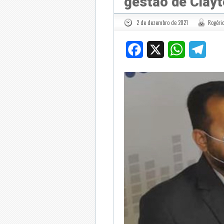
gestão de Clayt
2 de dezembro de 2021
Rogério
Facebook
X
WhatsApp
Tele