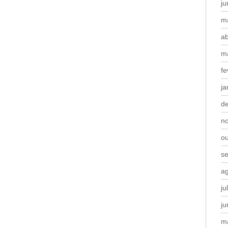
j
m
ab
m
fe
ja
d
n
o
s
a
ju
j
m