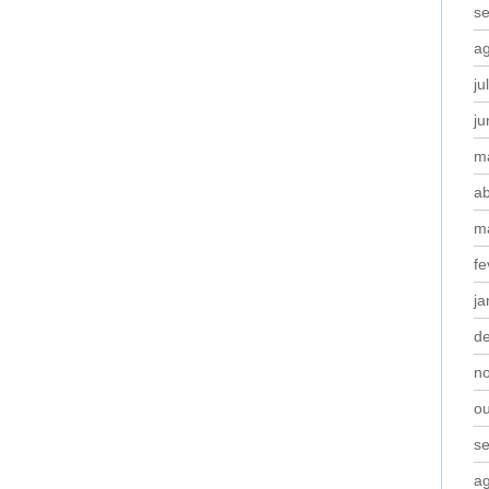
s
a
ju
j
m
ab
m
fe
ja
d
n
o
s
a