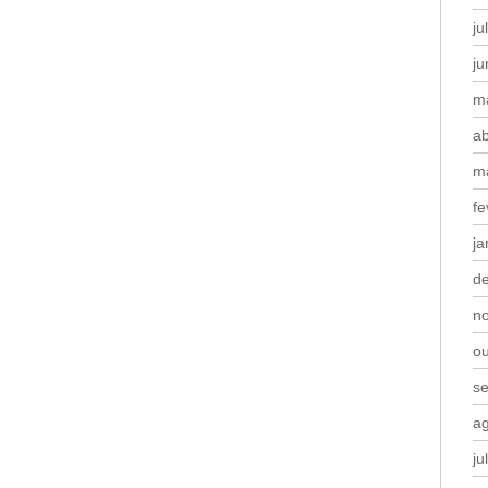
ju
j
m
ab
m
fe
ja
d
n
o
s
a
ju