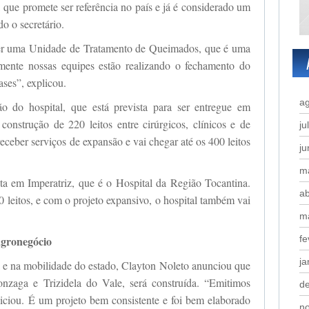
 que promete ser referência no país e já é considerado um
o o secretário.
cer uma Unidade de Tratamento de Queimados, que é uma
ente nossas equipes estão realizando o fechamento do
gases”, explicou.
a
o do hospital, que está prevista para ser entregue em
 construção de 220 leitos entre cirúrgicos, clínicos e de
ju
receber serviços de expansão e vai chegar até os 400 leitos
j
m
ta em Imperatriz, que é o Hospital da Região Tocantina.
ab
0 leitos, e com o projeto expansivo, o hospital também vai
m
agronegócio
fe
ja
ra e na mobilidade do estado, Clayton Noleto anunciou que
zaga e Trizidela do Vale, será construída. “Emitimos
d
niciou. É um projeto bem consistente e foi bem elaborado
n