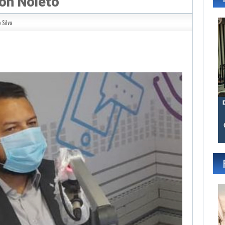
on Noleto
 Silva
gram