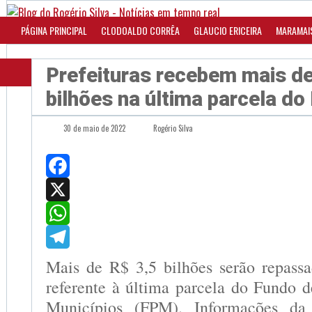
PÁGINA PRINCIPAL
CLODOALDO CORRÊA
GLAUCIO ERICEIRA
MARAMAI
Prefeituras recebem mais de
bilhões na última parcela d
30 de maio de 2022
Rogério Silva
Facebook
X
WhatsApp
Telegram
Mais de R$ 3,5 bilhões serão repassad
referente à última parcela do Fundo d
Municípios (FPM). Informações da