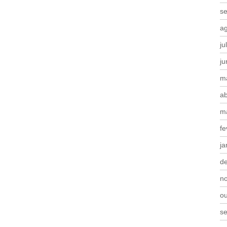
s
a
ju
j
m
ab
m
fe
ja
d
n
o
s