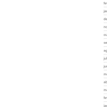
fe
ja
d
n
o
s
a
ju
j
m
ab
m
fe
ja