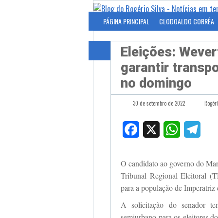
PÁGINA PRINCIPAL
CLODOALDO CORRÊA
Eleições: Wever
garantir transp
no domingo
30 de setembro de 2022
Rogéri
Facebook
X
WhatsApp
Tele
O candidato ao governo do Ma
Tribunal Regional Eleitoral (
para a população de Imperatriz
A solicitação do senador te
semiurbano para os eleitores d