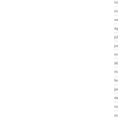
n
o
s
a
ju
j
m
ab
m
fe
ja
d
n
o