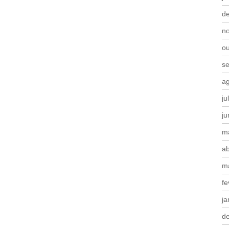
d
n
o
s
a
ju
j
m
ab
m
fe
ja
d