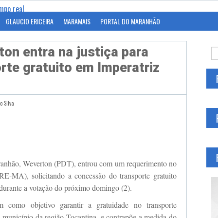
GLAUCIO ERICEIRA
MARAMAIS
PORTAL DO MARANHÃO
ton entra na justiça para
orte gratuito em Imperatriz
o Silva
gram
ranhão, Weverton (PDT), entrou com um requerimento no
TRE-MA), solicitando a concessão do transporte gratuito
 durante a votação do próximo domingo (2).
m como objetivo garantir a gratuidade no transporte
o município da região Tocantina, e contrapõe a medida do