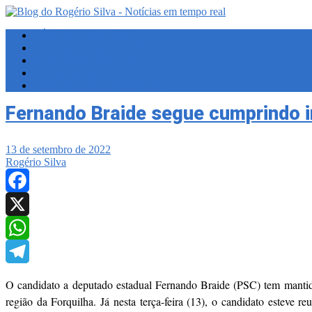
PÁGINA PRINCIPAL
CLODOALDO CORRÊA
GLAUCIO ERICEIRA
MARAMAIS
PORTAL DO MARANHÃO
Fernando Braide segue cumprindo i
13 de setembro de 2022
Rogério Silva
Facebook
X
WhatsApp
Telegram
O candidato a deputado estadual Fernando Braide (PSC) tem mantido 
região da Forquilha. Já nesta terça-feira (13), o candidato estev