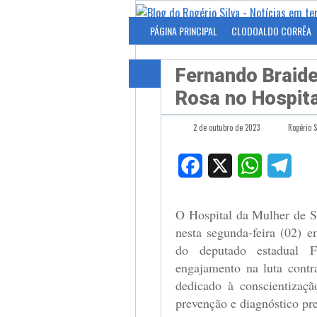
PÁGINA PRINCIPAL
CLODOALDO CORRÊA
Fernando Braid
Rosa no Hospita
2 de outubro de 2023
Rogério S
Facebook
X
WhatsApp
Tele
O Hospital da Mulher de S
nesta segunda-feira (02) 
do deputado estadual F
engajamento na luta cont
dedicado à conscientizaç
prevenção e diagnóstico pr