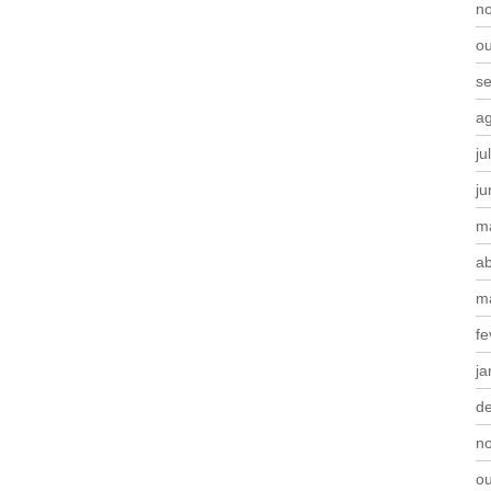
n
o
s
a
ju
j
m
ab
m
fe
ja
d
n
o