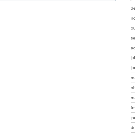
d
n
o
s
a
ju
j
m
ab
m
fe
ja
d