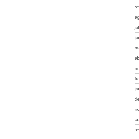
s
a
ju
j
m
ab
m
fe
ja
d
n
o
s