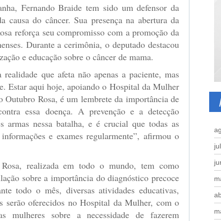
nha, Fernando Braide tem sido um defensor da
 da causa do câncer. Sua presença na abertura da
osa reforça seu compromisso com a promoção da
enses. Durante a cerimônia, o deputado destacou
ização e educação sobre o câncer de mama.
realidade que afeta não apenas a paciente, mas
e. Estar aqui hoje, apoiando o Hospital da Mulher
o Outubro Rosa, é um lembrete da importância de
contra essa doença. A prevenção e a detecção
s armas nessa batalha, e é crucial que todas as
a
 informações e exames regularmente”, afirmou o
ju
j
Rosa, realizada em todo o mundo, tem como
pulação sobre a importância do diagnóstico precoce
m
te todo o mês, diversas atividades educativas,
ab
as serão oferecidos no Hospital da Mulher, com o
m
r as mulheres sobre a necessidade de fazerem