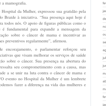
e a mamografia.
fe
 Hospital da Mulher, expressou sua gratidão pela
ja
o Braide à iniciativa. “Sua presença aqui hoje é
d
ra todos nós. O apoio de figuras públicas como o
n
e é fundamental para expandir a mensagem da
ização sobre o câncer de mama e incentivar as
o
es preventivos regularmente”, afirmou.
s
e encorajamento, o parlamentar reforçou seu
a
ciativas que visam melhorar os serviços de saúde
ju
ção sobre o câncer. Sua presença na abertura do
j
ressalta seu comprometimento com a causa, mas
de a se unir na luta contra o câncer de mama e
m
 “O evento no Hospital da Mulher é um lembrete
ab
podemos fazer a diferença na vida das mulheres e
m
fe
ja