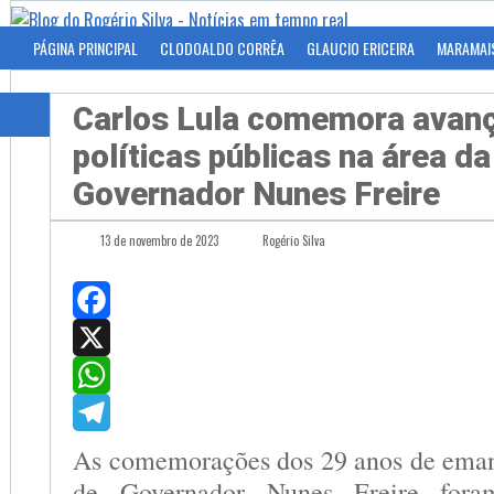
PÁGINA PRINCIPAL
CLODOALDO CORRÊA
GLAUCIO ERICEIRA
MARAMAI
Carlos Lula comemora avan
políticas públicas na área d
Governador Nunes Freire
13 de novembro de 2023
Rogério Silva
Facebook
X
WhatsApp
Telegram
As comemorações dos 29 anos de eman
de Governador Nunes Freire fora