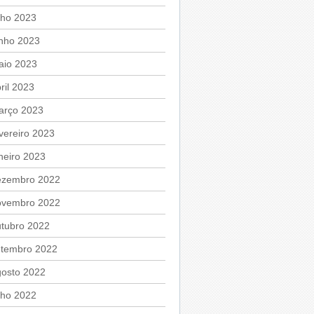
lho 2023
unho 2023
aio 2023
ril 2023
arço 2023
vereiro 2023
neiro 2023
ezembro 2022
ovembro 2022
utubro 2022
etembro 2022
gosto 2022
lho 2022