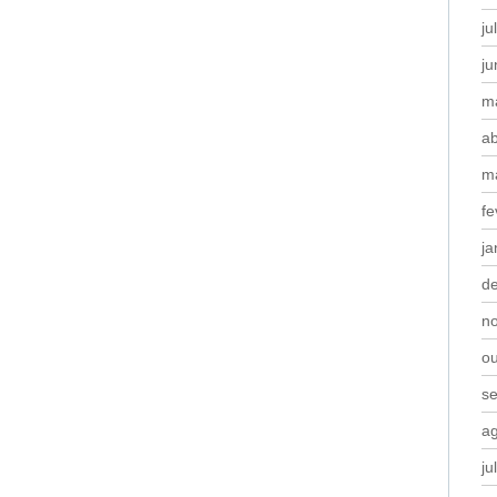
ju
j
m
ab
m
fe
ja
d
n
o
s
a
ju