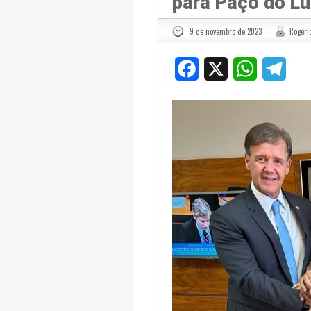
para Paço do L
9 de novembro de 2023
Rogério
Facebook
X
WhatsApp
Tele