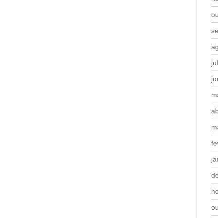
o
s
a
ju
j
m
ab
m
fe
ja
d
n
o