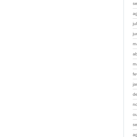
s
a
ju
j
m
ab
m
fe
ja
d
n
o
s
a