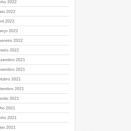
unho 2022
aio 2022
ril 2022
arço 2022
vereiro 2022
neiro 2022
ezembro 2021
ovembro 2021
utubro 2021
etembro 2021
gosto 2021
lho 2021
unho 2021
aio 2021