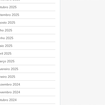
utubro 2025
etembro 2025
gosto 2025
lho 2025
unho 2025
aio 2025
ril 2025
arço 2025
vereiro 2025
neiro 2025
ezembro 2024
ovembro 2024
utubro 2024