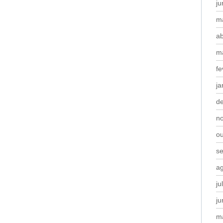
j
m
ab
m
fe
ja
d
n
o
s
a
ju
j
m