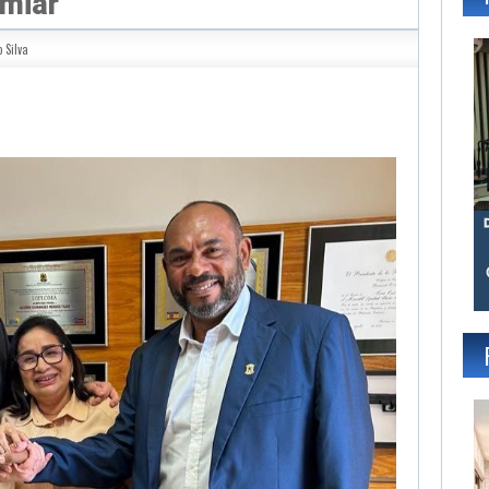
umiar
 Silva
gram