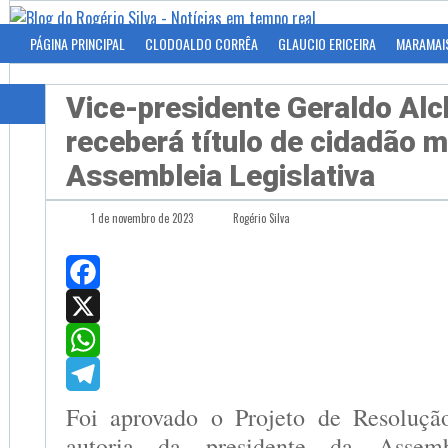
PÁGINA PRINCIPAL
CLODOALDO CORRÊA
GLAUCIO ERICEIRA
MARAMAI
Vice-presidente Geraldo Al
receberá título de cidadão 
Assembleia Legislativa
1 de novembro de 2023
Rogério Silva
Facebook
X
WhatsApp
Telegram
Foi aprovado o Projeto de Resoluçã
autoria da presidente da Assembl