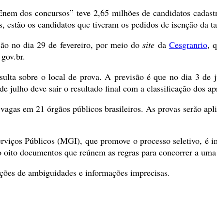
Enem dos concursos” teve 2,65 milhões de candidatos cadastr
es, estão os candidatos que tiveram os pedidos de isenção da t
ição no dia 29 de fevereiro, por meio do
site
da
Cesgranrio
, 
 gov.br.
sulta sobre o local de prova. A previsão é que no dia 3 de 
de julho deve sair o resultado final com a classificação dos a
agas em 21 órgãos públicos brasileiros. As provas serão apli
viços Públicos (MGI), que promove o processo seletivo, é im
o oito documentos que reúnem as regras para concorrer a uma 
reções de ambiguidades e informações imprecisas.