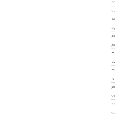
n
o
s
a
ju
j
m
ab
m
fe
ja
d
n
o