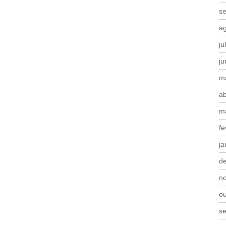
s
a
ju
j
m
ab
m
fe
ja
d
n
o
s