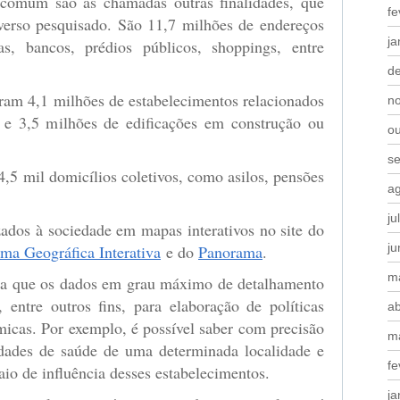
 comum são as chamadas outras finalidades, que
fe
erso pesquisado. São 11,7 milhões de endereços
ja
, bancos, prédios públicos, shoppings, entre
d
aram 4,1 milhões de estabelecimentos relacionados
n
s e 3,5 milhões de edificações em construção ou
o
s
4,5 mil domicílios coletivos, como asilos, pensões
a
ju
zados à sociedade em mapas interativos no site do
j
rma Geográfica Interativa
e do
Panorama
.
m
a que os dados em grau máximo de detalhamento
 entre outros fins, para elaboração de políticas
ab
micas. Por exemplo, é possível saber com precisão
m
idades de saúde de uma determinada localidade e
fe
io de influência desses estabelecimentos.
ja