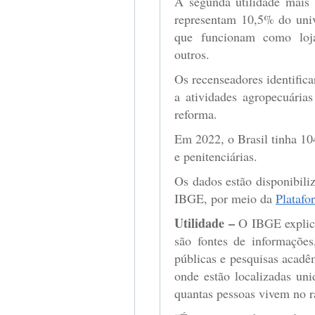
A segunda utilidade mais
representam 10,5% do univ
que funcionam como lojas
outros.
Os recenseadores identific
a atividades agropecuária
reforma.
Em 2022, o Brasil tinha 10
e penitenciárias.
Os dados estão disponibili
IBGE, por meio da
Platafo
Utilidade –
O IBGE explic
são fontes de informações,
públicas e pesquisas acadê
onde estão localizadas un
quantas pessoas vivem no ra