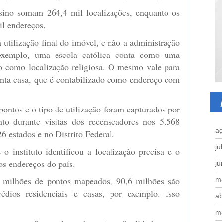
sino somam 264,4 mil localizações, enquanto os
il endereços.
 utilização final do imóvel, e não a administração
 exemplo, uma escola católica conta como uma
o como localização religiosa. O mesmo vale para
anta casa, que é contabilizado como endereço com
pontos e o tipo de utilização foram capturados por
to durante visitas dos recenseadores nos 5.568
a
26 estados e no Distrito Federal.
ju
o instituto identificou a localização precisa e o
 os endereços do país.
j
 milhões de pontos mapeados, 90,6 milhões são
m
prédios residenciais e casas, por exemplo. Isso
ab
m