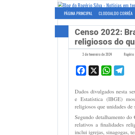
PÁGINA PRINCIPAL
CLODOALDO CORRÊA
Censo 2022: Br
religiosos do q
3 de fevereiro de 2024
Rogério 
Facebook
X
WhatsApp
Tele
Dados divulgados nesta sext
e Estatística (IBGE) mo
religiosos que unidades de 
Segundo detalhamento do C
relativos a finalidades re
inclui igrejas, sinagogas, t