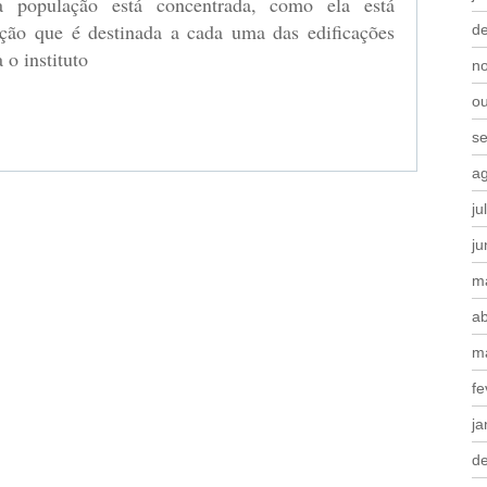
 população está concentrada, como ela está
zação que é destinada a cada uma das edificações
d
 o instituto
n
o
s
a
ju
j
m
ab
m
fe
ja
d