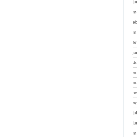
j
m
ab
m
fe
ja
d
n
o
s
a
ju
j
m