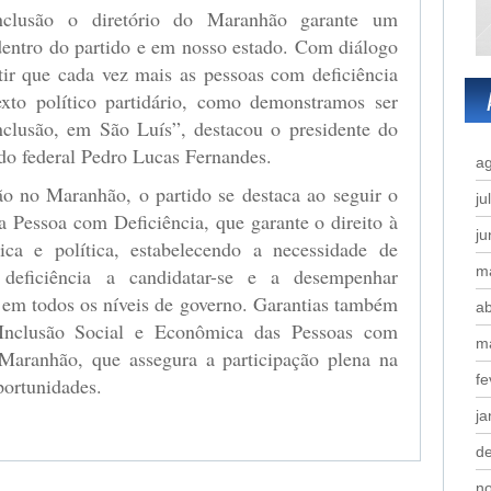
clusão o diretório do Maranhão garante um
dentro do partido e em nosso estado. Com diálogo
tir que cada vez mais as pessoas com deficiência
exto político partidário, como demonstramos ser
nclusão, em São Luís”, destacou o presidente do
do federal Pedro Lucas Fernandes.
a
ão no Maranhão, o partido se destaca ao seguir o
ju
a Pessoa com Deficiência, que garante o direito à
j
ica e política, estabelecendo a necessidade de
m
deficiência a candidatar-se e a desempenhar
 em todos os níveis de governo. Garantias também
ab
 Inclusão Social e Econômica das Pessoas com
m
Maranhão, que assegura a participação plena na
fe
portunidades.
ja
d
n