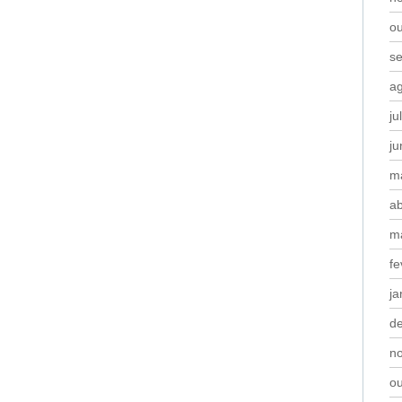
o
s
a
ju
j
m
ab
m
fe
ja
d
n
o