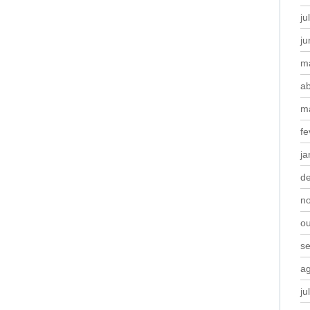
ju
j
m
ab
m
fe
ja
d
n
o
s
a
ju