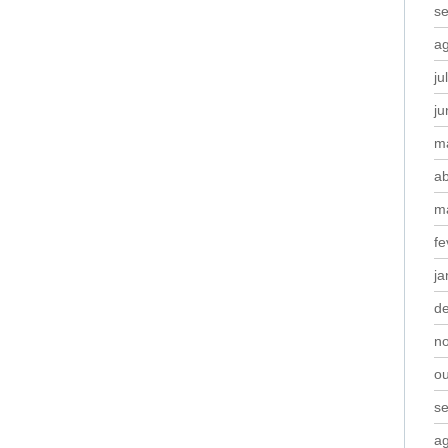
s
a
ju
j
m
ab
m
fe
ja
d
n
o
s
a