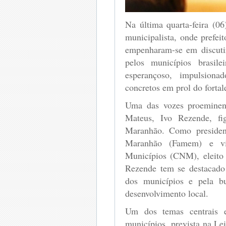
Na última quarta-feira (06
municipalista, onde prefeit
empenharam-se em discutir
pelos municípios brasil
esperançoso, impulsiona
concretos em prol do fortal
Uma das vozes proeminent
Mateus, Ivo Rezende, fi
Maranhão. Como presiden
Maranhão (Famem) e vic
Municípios (CNM), eleito 
Rezende tem se destacado
dos municípios e pela b
desenvolvimento local.
Um dos temas centrais e
municípios, prevista na Le