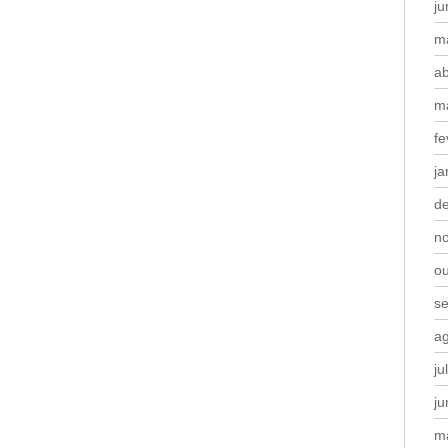
j
m
ab
m
fe
ja
d
n
o
s
a
ju
j
m