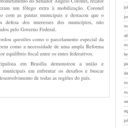
prometimento do Senador Ângelo Coronel, relator
eram um fôlego extra à mobilização. Coronel
ju
so com as pautas municipais e destacou que o
j
 defesa dos interesses dos municípios, não
m
ados pelo Governo Federal.
ab
rdou questões como o parcelamento especial da
m
s, bem como a necessidade de uma ampla Reforma
 equilíbrio fiscal entre os entes federativos.
fe
ipalista em Brasília demonstrou a união e
ja
s municipais em enfrentar os desafios e buscar
d
senvolvimento de todas as regiões do país.
n
o
s
a
ju