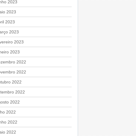
unho 2023
aio 2023
ril 2023
arço 2023
vereiro 2023
neiro 2023
ezembro 2022
ovembro 2022
utubro 2022
etembro 2022
gosto 2022
lho 2022
unho 2022
aio 2022