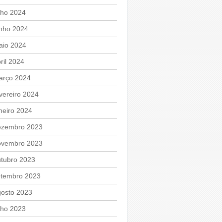
lho 2024
unho 2024
aio 2024
ril 2024
arço 2024
vereiro 2024
neiro 2024
ezembro 2023
ovembro 2023
utubro 2023
etembro 2023
gosto 2023
lho 2023