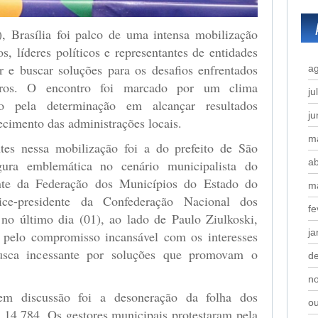
), Brasília foi palco de uma intensa mobilização
os, líderes políticos e representantes de entidades
 e buscar soluções para os desafios enfrentados
a
eiros. O encontro foi marcado por um clima
ju
do pela determinação em alcançar resultados
j
ecimento das administrações locais.
m
es nessa mobilização foi a do prefeito de São
ab
gura emblemática no cenário municipalista do
te da Federação dos Municípios do Estado do
m
e-presidente da Confederação Nacional dos
fe
no último dia (01), ao lado de Paulo Ziulkoski,
ja
 pelo compromisso incansável com os interesses
usca incessante por soluções que promovam o
d
n
m discussão foi a desoneração da folha dos
o
i 14.784. Os gestores municipais protestaram pela