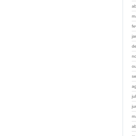
ab
m
fe
ja
d
n
o
s
a
ju
j
m
ab