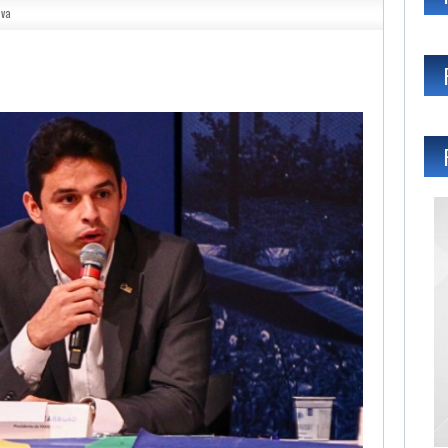
lva
gram