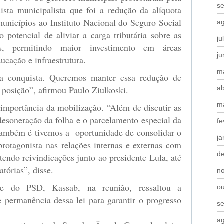
s
ta municipalista que foi a redução da alíquota
municípios ao Instituto Nacional do Seguro Social
a
potencial de aliviar a carga tributária sobre as
ju
is, permitindo maior investimento em áreas
j
ducação e infraestrutura.
m
a conquista. Queremos manter essa redução de
posição”, afirmou Paulo Ziulkoski.
ab
m
 importância da mobilização. “Além de discutir as
esoneração da folha e o parcelamento especial da
fe
 também é tivemos a oportunidade de consolidar o
ja
otagonista nas relações internas e externas com
d
tendo reivindicações junto ao presidente Lula, até
tórias”, disse.
n
te do PSD, Kassab, na reunião, ressaltou a
o
 permanência dessa lei para garantir o progresso
s
a