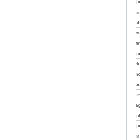
j
m
ab
m
fe
ja
d
n
o
s
a
ju
j
m