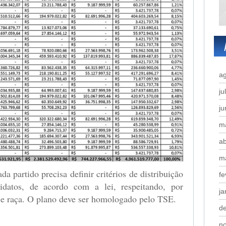
a
ju
j
m
ab
m
da partido precisa definir critérios de distribuição
fe
idatos, de acordo com a lei, respeitando, por
ja
 e raça. O plano deve ser homologado pelo TSE.
d
n