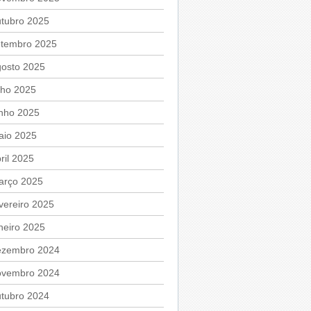
utubro 2025
etembro 2025
gosto 2025
lho 2025
unho 2025
aio 2025
ril 2025
arço 2025
vereiro 2025
neiro 2025
ezembro 2024
ovembro 2024
utubro 2024