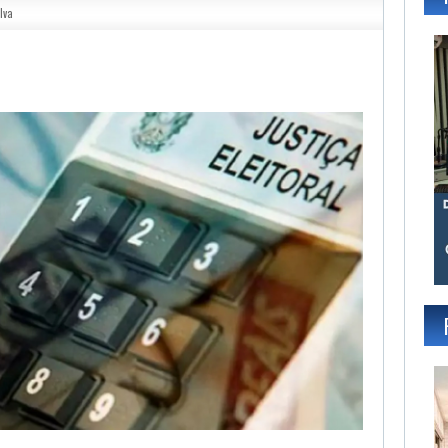
lva
gram