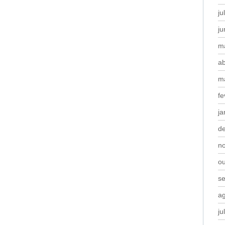
ju
j
m
ab
m
fe
ja
d
n
o
s
a
ju