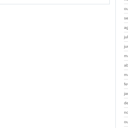
o
s
a
ju
j
m
ab
m
fe
ja
d
n
o