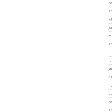
s
a
ju
j
m
ab
m
fe
ja
d
n
o
s
a