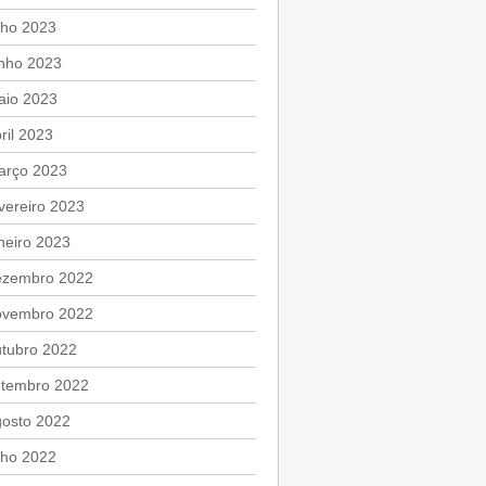
lho 2023
unho 2023
aio 2023
ril 2023
arço 2023
vereiro 2023
neiro 2023
ezembro 2022
ovembro 2022
utubro 2022
etembro 2022
gosto 2022
lho 2022