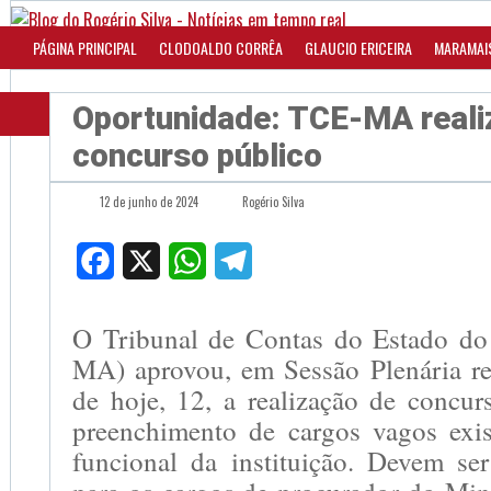
PÁGINA PRINCIPAL
CLODOALDO CORRÊA
GLAUCIO ERICEIRA
MARAMAI
Oportunidade: TCE-MA reali
concurso público
12 de junho de 2024
Rogério Silva
Facebook
X
WhatsApp
Telegram
O Tribunal de Contas do Estado d
MA) aprovou, em Sessão Plenária r
de hoje, 12, a realização de concur
preenchimento de cargos vagos exi
funcional da instituição. Devem ser