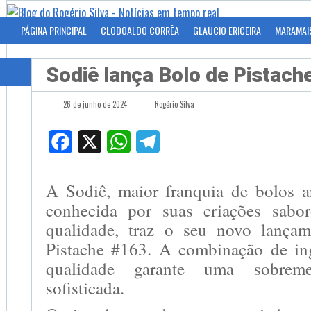
PÁGINA PRINCIPAL
CLODOALDO CORRÊA
GLAUCIO ERICEIRA
MARAMAI
Sodiê lança Bolo de Pistach
26 de junho de 2024
Rogério Silva
Facebook
X
WhatsApp
Telegram
A Sodiê, maior franquia de bolos ar
conhecida por suas criações sabo
qualidade, traz o seu novo lança
Pistache #163. A combinação de ing
qualidade garante uma sobreme
sofisticada.