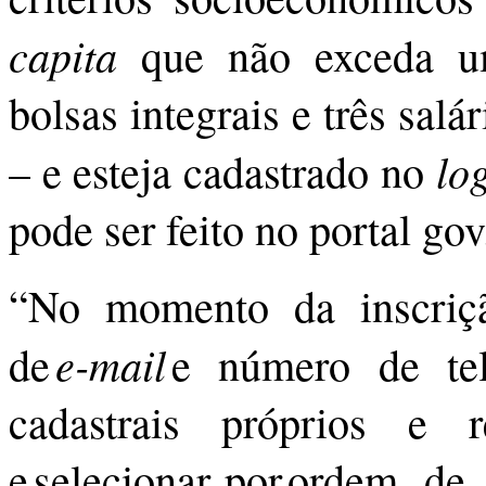
capita
que não exceda u
bolsas integrais e três sal
lo
– e esteja cadastrado no
pode ser feito no portal gov
“No momento da inscrição
e-mail
de
e número de tele
cadastrais próprios e r
e selecionar, por ordem de