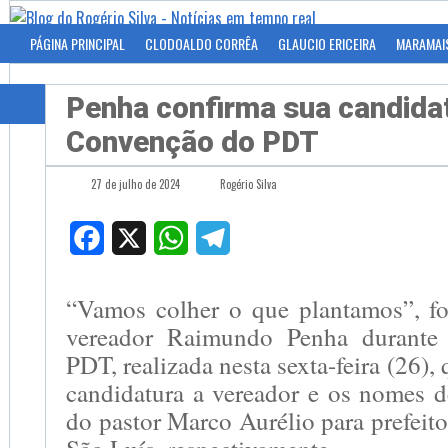
PÁGINA PRINCIPAL
CLODOALDO CORRÊA
GLAUCIO ERICEIRA
MARAMAI
Penha confirma sua candida
Convenção do PDT
27 de julho de 2024
Rogério Silva
Facebook
X
WhatsApp
Telegram
“Vamos colher o que plantamos”, f
vereador Raimundo Penha durante
PDT, realizada nesta sexta-feira (26)
candidatura a vereador e os nomes 
do pastor Marco Aurélio para prefeito