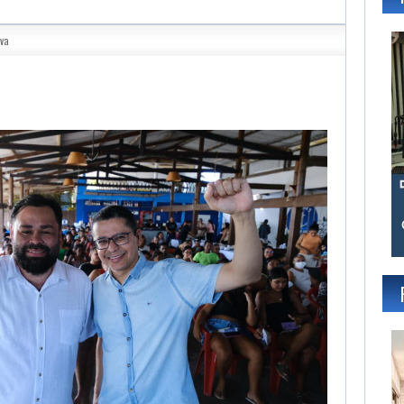
lva
gram