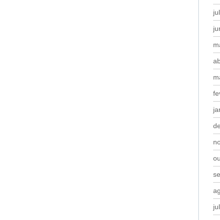
ju
j
m
ab
m
fe
ja
d
n
o
s
a
ju