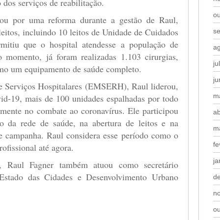
os serviços de reabilitação.
o
sou por uma reforma durante a gestão de Raul,
eitos, incluindo 10 leitos de Unidade de Cuidados
s
rmitiu que o hospital atendesse a população de
a
 o momento, já foram realizadas 1.103 cirurgias,
ju
omo um equipamento de saúde completo.
j
 Serviços Hospitalares (EMSERH), Raul liderou,
m
id-19, mais de 100 unidades espalhadas por todo
mente no combate ao coronavírus. Ele participou
ab
ão da rede de saúde, na abertura de leitos e na
m
de campanha. Raul considera esse período como o
fe
ofissional até agora.
ja
a, Raul Fagner também atuou como secretário
 Estado das Cidades e Desenvolvimento Urbano
d
n
o