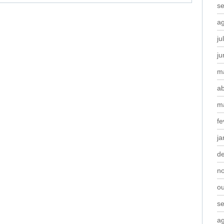
s
a
ju
j
m
ab
m
fe
ja
d
n
o
s
a