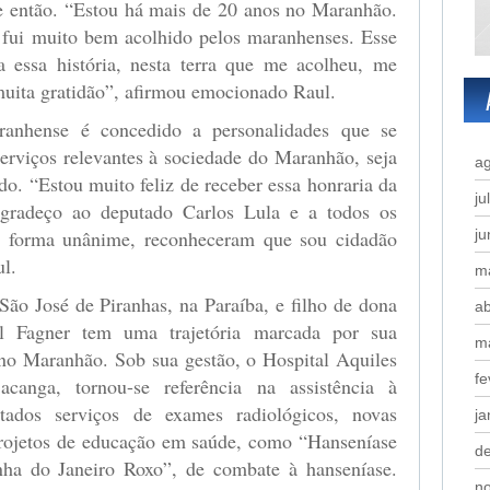
e então. “Estou há mais de 20 anos no Maranhão.
e fui muito bem acolhido pelos maranhenses. Esse
da essa história, nesta terra que me acolheu, me
muita gratidão”, afirmou emocionado Raul.
anhense é concedido a personalidades que se
erviços relevantes à sociedade do Maranhão, seja
a
do. “Estou muito feliz de receber essa honraria da
ju
Agradeço ao deputado Carlos Lula e a todos os
e forma unânime, reconheceram que sou cidadão
j
l.
m
ão José de Piranhas, na Paraíba, e filho de dona
ab
l Fagner tem uma trajetória marcada por sua
m
 no Maranhão. Sob sua gestão, o Hospital Aquiles
fe
acanga, tornou-se referência na assistência à
tados serviços de exames radiológicos, novas
ja
projetos de educação em saúde, como “Hanseníase
d
ha do Janeiro Roxo”, de combate à hanseníase.
n