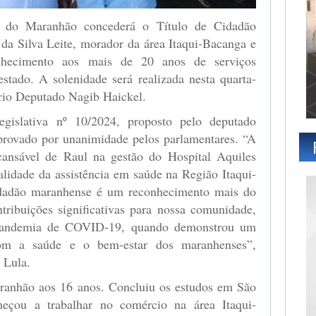
a do Maranhão concederá o Título de Cidadão
da Silva Leite, morador da área Itaqui-Bacanga e
nhecimento aos mais de 20 anos de serviços
stado. A solenidade será realizada nesta quarta-
ário Deputado Nagib Haickel.
egislativa nº 10/2024, proposto pelo deputado
aprovado por unanimidade pelos parlamentares. “A
cansável de Raul na gestão do Hospital Aquiles
lidade da assistência em saúde na Região Itaqui-
cidadão maranhense é um reconhecimento mais do
tribuições significativas para nossa comunidade,
 pandemia de COVID-19, quando demonstrou um
om a saúde e o bem-estar dos maranhenses”,
 Lula.
ranhão aos 16 anos. Concluiu os estudos em São
eçou a trabalhar no comércio na área Itaqui-