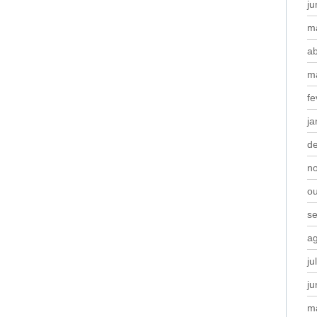
j
m
ab
m
fe
ja
d
n
o
s
a
ju
j
m