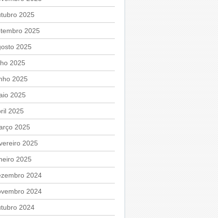
utubro 2025
etembro 2025
gosto 2025
lho 2025
unho 2025
aio 2025
ril 2025
arço 2025
vereiro 2025
neiro 2025
ezembro 2024
ovembro 2024
utubro 2024