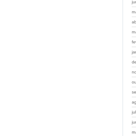
j
m
ab
m
fe
ja
d
n
o
s
a
ju
j
m