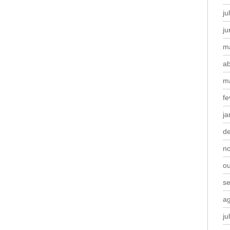
ju
j
m
ab
m
fe
ja
d
n
o
s
a
ju