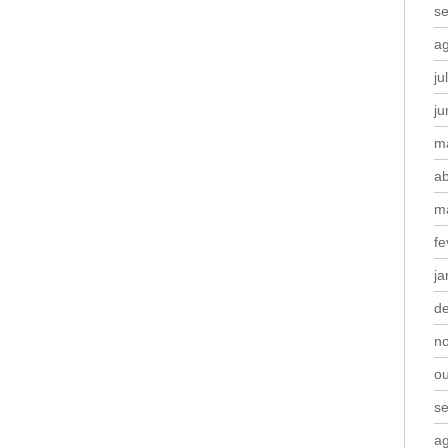
s
a
ju
j
m
ab
m
fe
ja
d
n
o
s
a