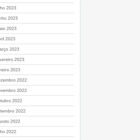
lho 2023
unho 2023
aio 2023
ril 2023
arço 2023
vereiro 2023
neiro 2023
ezembro 2022
ovembro 2022
utubro 2022
etembro 2022
gosto 2022
lho 2022