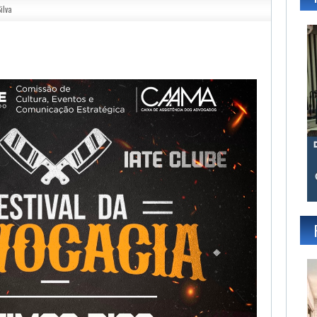
ilva
gram