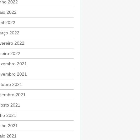
unho 2022
aio 2022
ril 2022
arço 2022
vereiro 2022
neiro 2022
ezembro 2021
ovembro 2021
utubro 2021
etembro 2021
gosto 2021
lho 2021
unho 2021
aio 2021