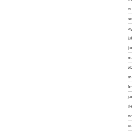
o
s
a
ju
j
m
ab
m
fe
ja
d
n
o