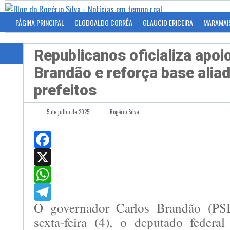
PÁGINA PRINCIPAL
CLODOALDO CORRÊA
GLAUCIO ERICEIRA
MARAMAI
Republicanos oficializa apoi
Brandão e reforça base alia
prefeitos
5 de julho de 2025
Rogério Silva
Facebook
X
WhatsApp
O governador Carlos Brandão (PSB
Telegram
sexta-feira (4), o deputado federa