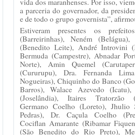
vida dos maranhenses. Por isso, vie
a parceria do governador, da presid
e de todo o grupo governista”, afirmou
Estiveram presentes os prefeito
(Barreirinhas), Neném (Belágua)
(Benedito Leite), André Introvini (
Bermuda (Campestre), Abnadar Port
Norte), Amin Quemel (Carutape
(Cururupu), Dra. Fernanda Lima
Nogueiras), Chiquinho do Banco (G
Barros), Walace Azevedo (Icatu)
(Joselândia), Itaires Tratorzão
Germano Coelho (Loreto), Jhulio
Pedras), Dr. Caçula Coelho (Pre
Cociflan Amarante (Ribamar Fiquen
(São Benedito do Rio Preto), Me