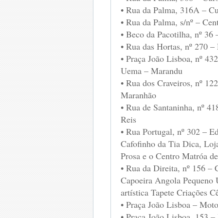
• Rua da Palma, 316A – Cu
• Rua da Palma, s/nº – Cen
• Beco da Pacotilha, nº 36 
• Rua das Hortas, nº 270 – 
• Praça João Lisboa, nº 4
Uema – Marandu
• Rua dos Craveiros, nº 12
Maranhão
• Rua de Santaninha, nº 41
Reis
• Rua Portugal, nº 302 – E
Cafofinho da Tia Dica, Lo
Prosa e o Centro Matróa d
• Rua da Direita, nº 156 –
Capoeira Angola Pequeno U
artística Tapete Criações C
• Praça João Lisboa – Moto
• Praça João Lisboa, 153 –