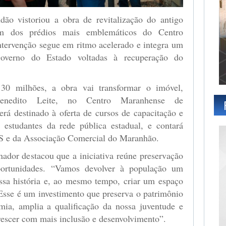
ão vistoriou a obra de revitalização do antigo
m dos prédios mais emblemáticos do Centro
ntervenção segue em ritmo acelerado e integra um
overno do Estado voltadas à recuperação do
0 milhões, a obra vai transformar o imóvel,
Benedito Leite, no Centro Maranhense de
rá destinado à oferta de cursos de capacitação e
a estudantes da rede pública estadual, e contará
 S e da Associação Comercial do Maranhão.
rnador destacou que a iniciativa reúne preservação
portunidades. “Vamos devolver à população um
ossa história e, ao mesmo tempo, criar um espaço
 Esse é um investimento que preserva o patrimônio
omia, amplia a qualificação da nossa juventude e
escer com mais inclusão e desenvolvimento”.