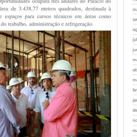
ortunidades ocupará três andares do Palácio do
ea de 3.438,77 metros quadrados, destinada à
o
 e espaços para cursos técnicos em áreas como
s
 do trabalho, administração e refrigeração.
a
ju
j
m
ab
m
fe
ja
d
n
o