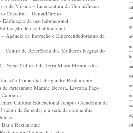
rso de Música – Licenciatura da Uema/Cecen
ju
tro Caixeiral – Uema/Direito
j
– Edificação de uso habitacional
Edificação de uso habitacional
m
32 – Agência de Inovação e Empreendedorismo da
ab
m
2 – Centro de Referência das Mulheres Negras do
fe
8 – Solar Cultural da Terra Maria Firmina dos
ja
d
dificação Comercial abrigando: Restaurante
n
ja de Artesanato Mamãe Decora, Livraria Paço
e Capoeira
o
 Centro Cultural Educacional Acapus (Academia de
s
rucum da Senzala) e a sede da companhia
a
ênicas
 Bar e Restaurante
ju
 Restaurante Quintas da Lisboa