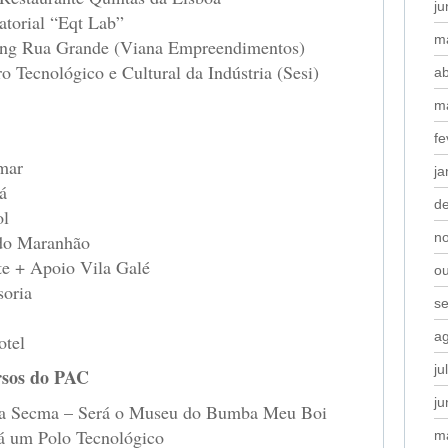
j
atorial “Eqt Lab”
m
ping Rua Grande (Viana Empreendimentos)
o Tecnológico e Cultural da Indústria (Sesi)
ab
m
fe
mar
ja
á
d
ol
n
 do Maranhão
te + Apoio Vila Galé
o
soria
s
a
otel
ju
sos do PAC
j
iga Secma – Será o Museu do Bumba Meu Boi
rá um Polo Tecnológico
m