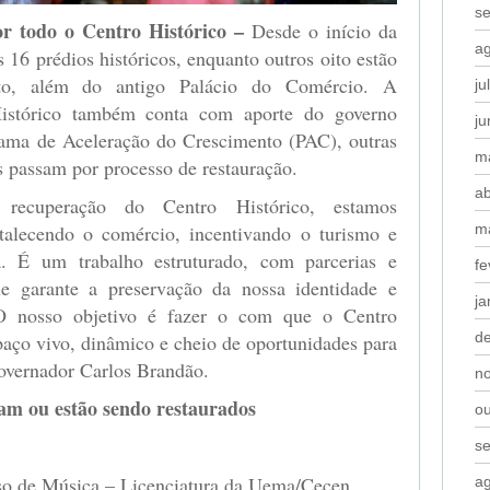
s
or todo o Centro Histórico –
Desde o início da
a
s 16 prédios históricos, enquanto outros oito estão
o, além do antigo Palácio do Comércio. A
ju
Histórico também conta com aporte do governo
j
rama de Aceleração do Crescimento (PAC), outras
m
s passam por processo de restauração.
ab
recuperação do Centro Histórico, estamos
talecendo o comércio, incentivando o turismo e
m
. É um trabalho estruturado, com parcerias e
fe
que garante a preservação da nossa identidade e
ja
 nosso objetivo é fazer o com que o Centro
d
spaço vivo, dinâmico e cheio de oportunidades para
governador Carlos Brandão.
n
ram ou estão sendo restaurados
o
s
so de Música – Licenciatura da Uema/Cecen
a