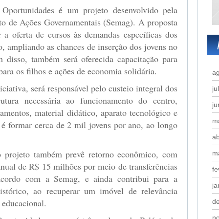
Oportunidades é um projeto desenvolvido pela
to de Ações Governamentais (Semag). A proposta
ar a oferta de cursos às demandas específicas dos
do, ampliando as chances de inserção dos jovens no
 disso, também será oferecida capacitação para
ara os filhos e ações de economia solidária.
a
ciativa, será responsável pelo custeio integral dos
ju
utura necessária ao funcionamento do centro,
j
pamentos, material didático, aparato tecnológico e
m
é formar cerca de 2 mil jovens por ano, ao longo
ab
o projeto também prevê retorno econômico, com
m
anual de R$ 15 milhões por meio de transferências
fe
 acordo com a Semag, e ainda contribui para a
ja
istórico, ao recuperar um imóvel de relevância
 educacional.
d
n